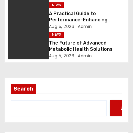
t
NEWS
A Practical Guide to
i
Performance-Enhancing
Recovery Solutions
Aug 5, 2026
Admin
o
NEWS
n
The Future of Advanced
Metabolic Health Solutions
Aug 5, 2026
Admin
Search
Searc