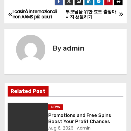
I casinò internazionali
부모님을 위한 효도 출장마
P
non AAMS più sicuri
사지 선물하기
o
s
By
admin
t
n
a
v
Related Post
i
NEWS
g
Promotions and Free Spins
Boost Your Profit Chances
a
Aug 6, 2026
Admin