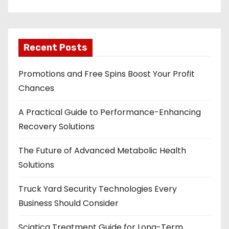
Recent Posts
Promotions and Free Spins Boost Your Profit
Chances
A Practical Guide to Performance-Enhancing
Recovery Solutions
The Future of Advanced Metabolic Health
Solutions
Truck Yard Security Technologies Every
Business Should Consider
Sciatica Treatment Guide for Long-Term