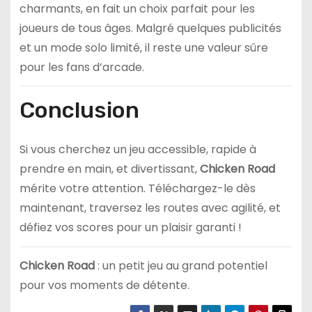
charmants, en fait un choix parfait pour les
joueurs de tous âges. Malgré quelques publicités
et un mode solo limité, il reste une valeur sûre
pour les fans d’arcade.
Conclusion
Si vous cherchez un jeu accessible, rapide à
prendre en main, et divertissant,
Chicken Road
mérite votre attention. Téléchargez-le dès
maintenant, traversez les routes avec agilité, et
défiez vos scores pour un plaisir garanti !
Chicken Road
: un petit jeu au grand potentiel
pour vos moments de détente.