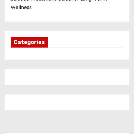
Wellness
Categories