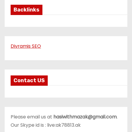
Backlinks
Divramis SEO
Contact US
Please email us at
hasiwithmazak@gmail.com
.
Our Skype id is : live:ak78813.ak