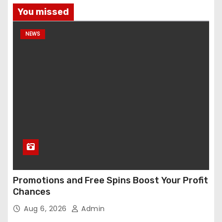
You missed
NEWS
Promotions and Free Spins Boost Your Profit
Chances
Aug 6, 2026
Admin