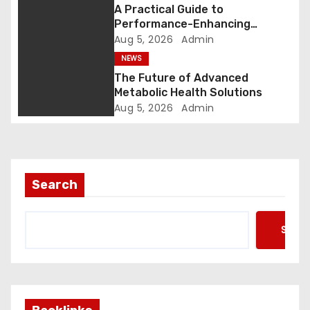
i
A Practical Guide to
Performance-Enhancing
o
Recovery Solutions
Aug 5, 2026
Admin
NEWS
n
The Future of Advanced
Metabolic Health Solutions
Aug 5, 2026
Admin
Search
Searc