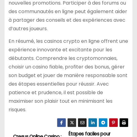
nouvelles promotions. Participer à des forums ou
des communautés en ligne peut également aider
à partager des conseils et des expériences avec
d’autres joueurs.
En résumé, les casinos crypto en ligne offrent une
expérience innovante et excitante pour les
débutants. Comprendre les cryptomonnaies,
choisir un casino fiable, profiter des bonus, gérer
son budget et jouer de manière responsable sont
des étapes essentielles pour réussir. Avec
patience et prudence, il est possible de
maximiser son plaisir tout en minimisant les
risques.
Étapes faciles pour
Cresus Online Casino :