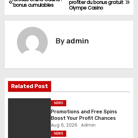
P
profiter du bonus gratuit
bonus cumulables
Olympe Casino
o
s
t
By
admin
n
a
v
Related Post
i
g
NEWS
Promotions and Free Spins
a
Boost Your Profit Chances
Aug 6, 2026
Admin
t
NEWS