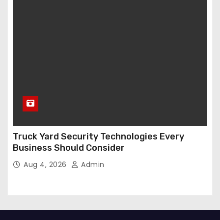
Truck Yard Security Technologies Every
Business Should Consider
Aug 4, 2026
Admin