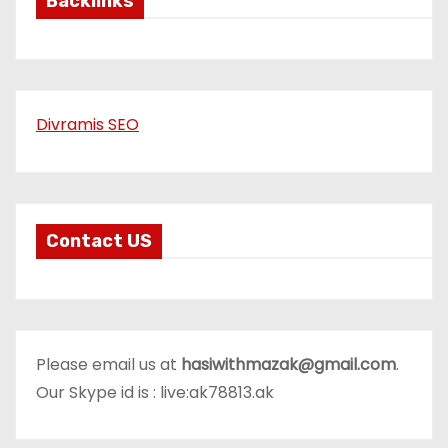
Backlinks
Divramis SEO
Contact US
Please email us at
hasiwithmazak@gmail.com
.
Our Skype id is : live:ak78813.ak