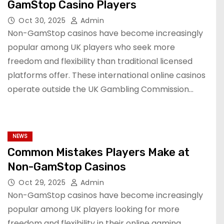
GamStop Casino Players
Oct 30, 2025
Admin
Non-GamStop casinos have become increasingly
popular among UK players who seek more
freedom and flexibility than traditional licensed
platforms offer. These international online casinos
operate outside the UK Gambling Commission…
NEWS
Common Mistakes Players Make at
Non-GamStop Casinos
Oct 29, 2025
Admin
Non-GamStop casinos have become increasingly
popular among UK players looking for more
freedom and flexibility in their online gaming